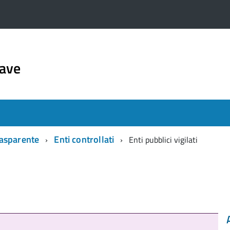
iave
asparente
Enti controllati
Enti pubblici vigilati