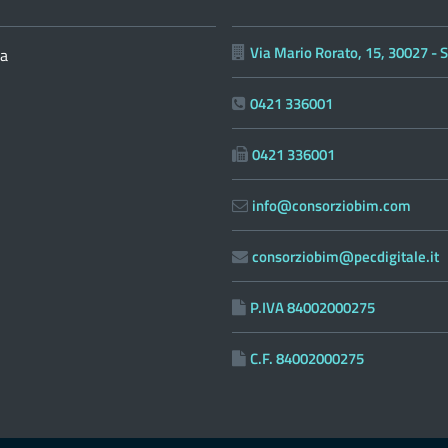
Via Mario Rorato, 15, 30027 - 
ia
0421 336001
0421 336001
info@consorziobim.com
consorziobim@pecdigitale.it
P.IVA 84002000275
C.F. 84002000275